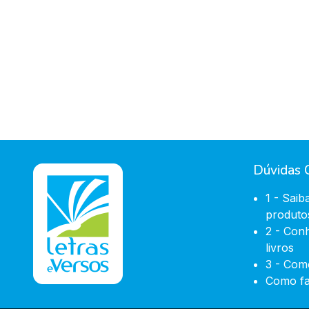
Dúvidas
1 - Saib
produto
2 - Con
livros
3 - Com
Como fa