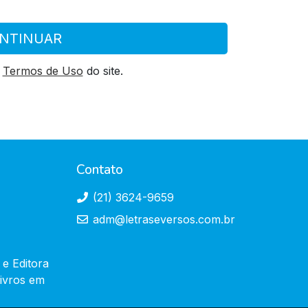
NTINUAR
s
Termos de Uso
do site.
Contato
(21) 3624-9659
adm@letraseversos.com.br
 e Editora
livros em